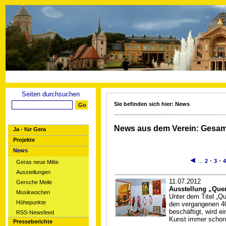
Seiten durchsuchen
Sie befinden sich hier: News
News aus dem Verein: Gesam
Ja - für Gera
Projekte
News
◄
·
·
...
2
3
4
Geras neue Mitte
Ausstellungen
11.07.2012
Gersche Meile
Ausstellung „Quer
Musikwochen
Unter dem Titel „Que
Höhepunkte
den vergangenen 40 
beschäftigt, wird e
RSS-Newsfeed
Kunst immer schon 
Presseberichte