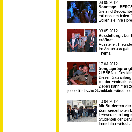
08.05.2012
Songtage · BERGE
Sie sind Beobachte
mit anderen teilen.
wollen sie ihre Hör
03.05.2012
Ausstellung „Der K
eröffnet
Aussteller: Freunde
Im Anschluss gab R
Thema.
17.04.2012
Songtage Sprungb
2LEBEN • „Das klin
Diesen Satzanfang 
bis der Eindruck na
2leben kann man zw
jede stilistische Schublade würde be
10.04.2012
Mit Studenten der
Zum wiederholten M
Lehrveranstaltung m
Studenten der Ber
Immobilienwirtschaf