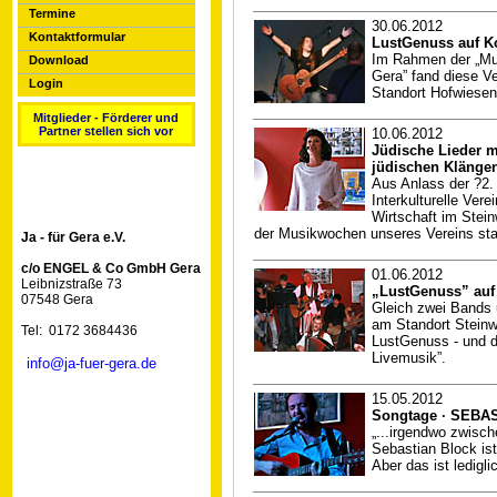
Termine
30.06.2012
Kontaktformular
LustGenuss auf K
Im Rahmen der „Mus
Download
Gera” fand diese V
Login
Standort Hofwiesen
Mitglieder - Förderer und
Partner stellen sich vor
10.06.2012
Jüdische Lieder m
jüdischen Klänge
Aus Anlass der ?2. 
Interkulturelle Ve
Wirtschaft im Stei
der Musikwochen unseres Vereins sta
Ja - für Gera e.V.
c/o ENGEL & Co GmbH Gera
01.06.2012
Leibnizstraße 73
„LustGenuss” auf
07548 Gera
Gleich zwei Bands 
am Standort Steinw
Tel: 0172 3684436
LustGenuss - und d
Livemusik”.
info@ja-fuer-gera.de
15.05.2012
Songtage · SEBA
„...irgendwo zwische
Sebastian Block ist
Aber das ist ledigl