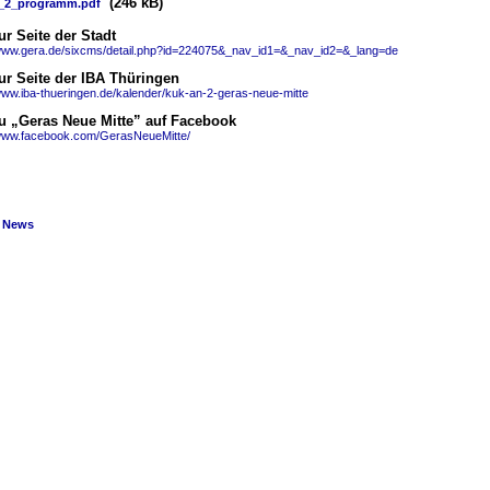
(246 kB)
_2_programm.pdf
ur Seite der Stadt
/www.gera.de/sixcms/detail.php?id=224075&_nav_id1=&_nav_id2=&_lang=de
ur Seite der IBA Thüringen
www.iba-thueringen.de/kalender/kuk-an-2-geras-neue-mitte
u „Geras Neue Mitte” auf Facebook
/www.facebook.com/GerasNeueMitte/
e News