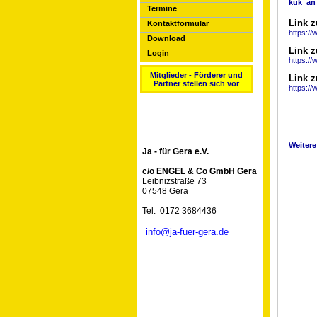
kuk_an
Termine
Link z
Kontaktformular
https:/
Download
Link z
Login
https://
Mitglieder - Förderer und
Link z
Partner stellen sich vor
https:/
Weiter
Ja - für Gera e.V.
c/o ENGEL & Co GmbH Gera
Leibnizstraße 73
07548 Gera
Tel: 0172 3684436
info@ja-fuer-gera.de