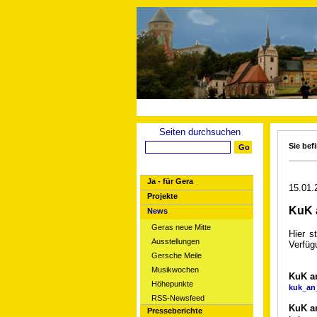
Seiten durchsuchen
Sie bef
Ja - für Gera
15.01.
Projekte
KuK 
News
Geras neue Mitte
Hier s
Ausstellungen
Verfüg
Gersche Meile
Musikwochen
KuK an
Höhepunkte
kuk_an_
RSS-Newsfeed
KuK a
Presseberichte