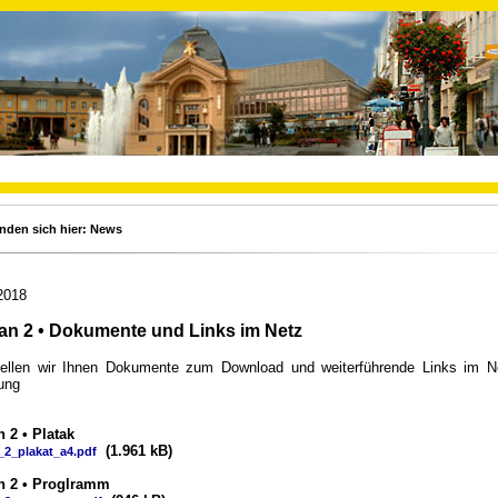
inden sich hier: News
2018
an 2 • Dokumente und Links im Netz
tellen wir Ihnen Dokumente zum Download und weiterführende Links im N
ung
 2 • Platak
(1.961 kB)
2_plakat_a4.pdf
n 2 • Proglramm